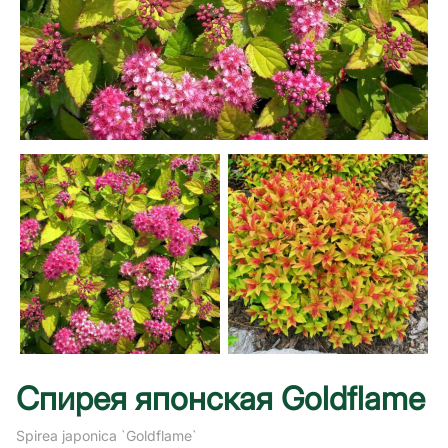
Спирея японская Goldflame
Spirea japonica `Goldflame`