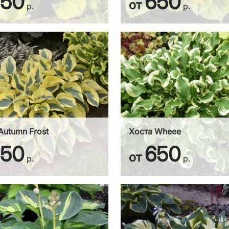
650
650
от
р.
р.
Autumn Frost
Хоста Wheee
650
650
от
р.
р.