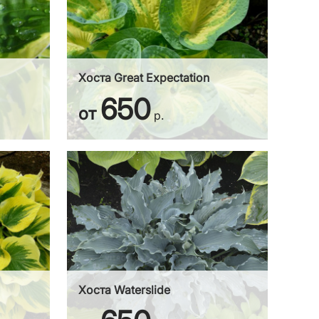
Хоста Great Expectation
650
от
р.
Хоста Waterslide