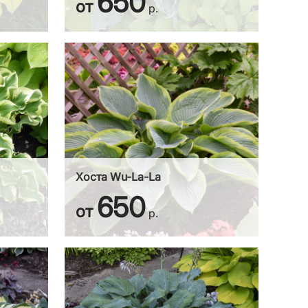
650
от
р.
Хоста Wu-La-La
650
от
р.