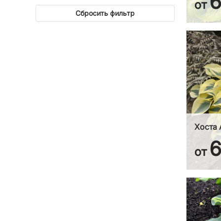
от
Сбросить фильтр
Хоста 
от