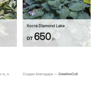
Хоста Diamond Lake
650
от
р.
-н, п.
Создан благодаря —
Creative
Cult