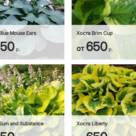
Blue Mouse Ears
Хоста Brim Cup
650
650
от
р.
р.
Sum and Substance
Хоста Liberty