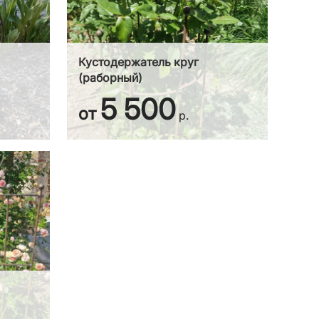
Кустодержатель круг
(раборный)
5 500
от
р.