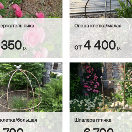
ержатель пика
Опора клетка/малая
 350
4 400
от
р.
р.
клетка/большая
Шпалера птичка