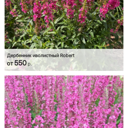
Дербенник иволистный Robert
550
от
р.