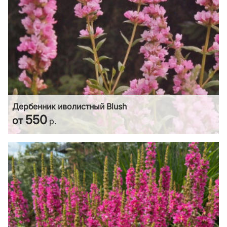
Дербенник иволистный Blush
550
от
р.