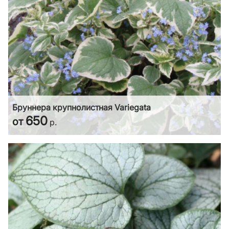
Бруннера крупнолистная Variegata
650
от
р.