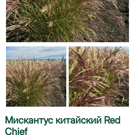
Мискантус китайский Red
Chief