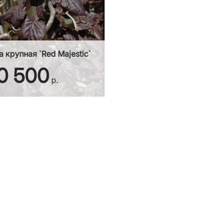
 крупная `Red Majestic`
0 500
р.