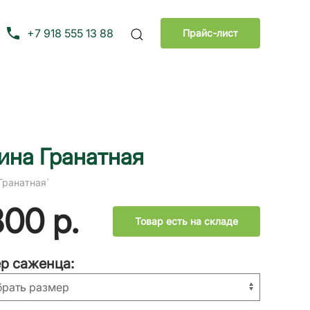
+7 918 555 13 88
Прайс-лист
ина Гранатная
Гранатная`
800
р.
Товар есть на складе
р саженца: