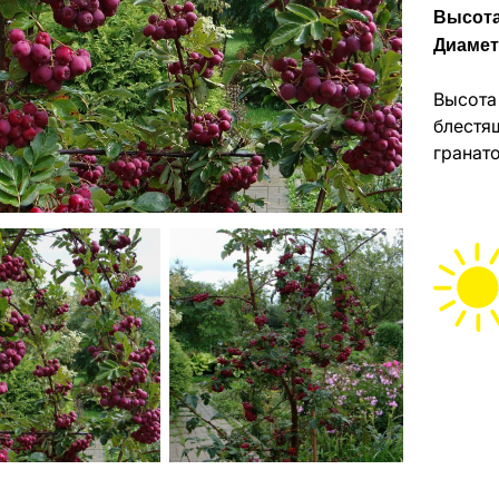
Высота
Диамет
Высота
блестя
гранато