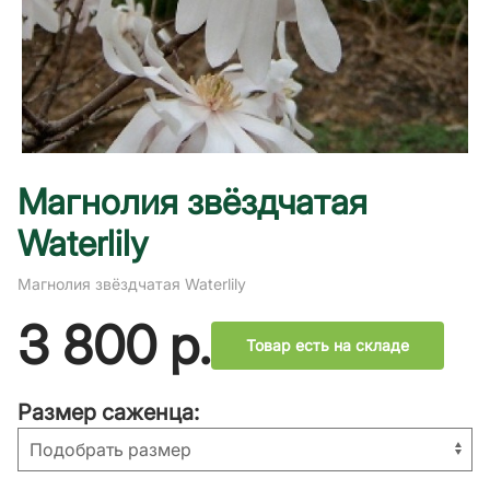
Магнолия звёздчатая
Waterlily
Магнолия звёздчатая Waterlily
3 800
р.
Товар есть на складе
Размер саженца: