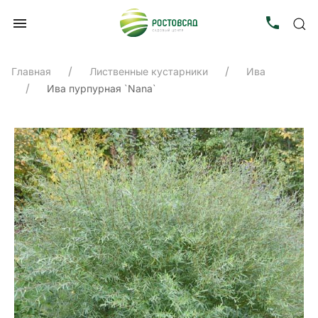
Главная
Лиственные кустарники
Ива
Ива пурпурная `Nana`