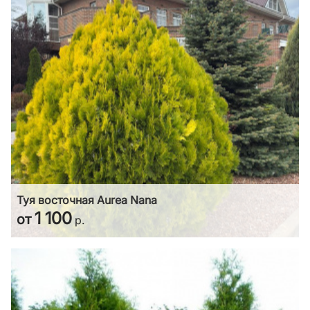
Туя восточная Aurea Nana
1 100
от
р.