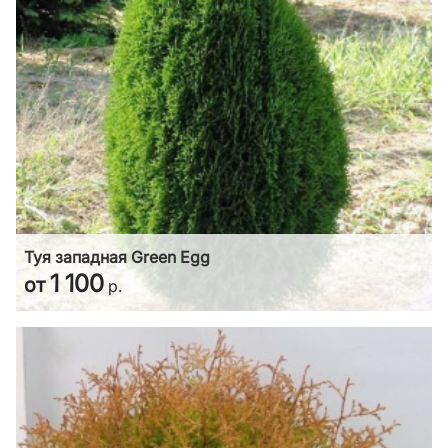
Туя западная Green Egg
1 100
от
р.