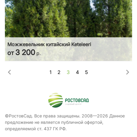
Можжевельник китайский Keteleeri
3 200
от
р.
1
2
3
4
5
©РостовСад. Все права защищены. 2008—2026 Данное
предложение не является публичной офертой,
определяемой ст. 437 ГК РФ.