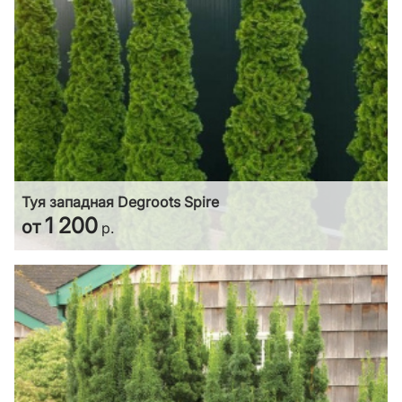
Туя западная Degroots Spire
1 200
от
р.