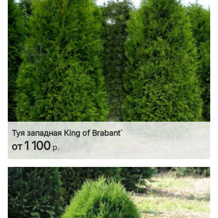
Туя западная King of Brabant`
1 100
от
р.