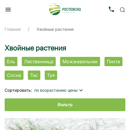
Главная
Хвойные растения
Хвойные растения
Ель
Лиственница
Можжевельник
Пихта
Сосна
Тис
Туя
Сортировать:
по возрастанию цены
Фильтр