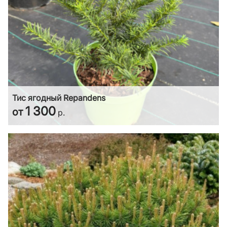
Тис ягодный Repandens
1 300
от
р.