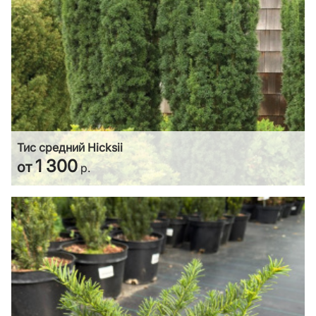
Тис средний Hicksii
1 300
от
р.