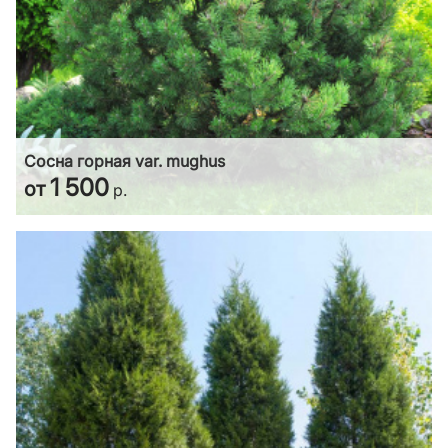
Сосна горная var. mughus
1 500
от
р.